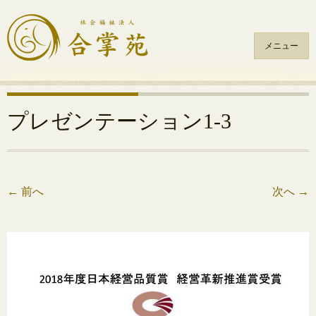
メニュー
コ
ン
テ
プレゼンテーション1-3
ン
ツ
へ
ス
←
前へ
次へ
→
キ
ッ
プ