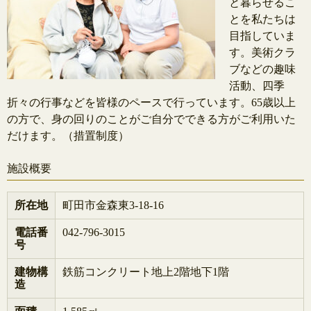
と暮らせるこ
とを私たちは
目指していま
す。美術クラ
ブなどの趣味
活動、四季
折々の行事などを皆様のペースで行っています。65歳以上
の方で、身の回りのことがご自分でできる方がご利用いた
だけます。（措置制度）
施設概要
所在地
町田市金森東3-18-16
電話番
042-796-3015
号
建物構
鉄筋コンクリート地上2階地下1階
造