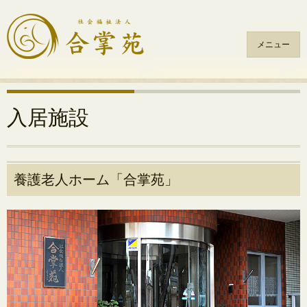
メニュー
コ
ン
テ
入居施設
ン
ツ
へ
ス
養護老人ホーム「合掌苑」
キ
ッ
プ