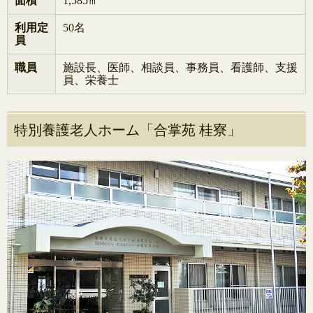
面積
1,585㎡
利用定
50名
員
職員
施設長、医師、相談員、事務員、看護師、支援
員、栄養士
特別養護老人ホーム「合掌苑 桂寮」