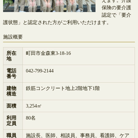
えます。介護
保険の要介護
認定で「要介
護状態」と認定された方がご利用いただけます。
施設概要
所在
町田市金森東3-18-16
地
電話
042-799-2144
番号
建物
鉄筋コンクリート地上2階地下1階
構造
面積
3,254㎡
利用
80名
定員
職員
施設長、医師、相談員、事務員、看護師、ケア