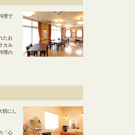
料理で
れたお
ラカル
料理の
大切にし
の「心