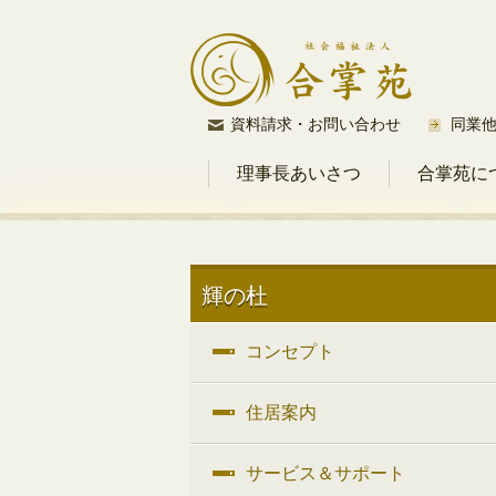
コ
資料請求・お問い合わせ
同業
ン
理事長あいさつ
合掌苑に
テ
ン
ツ
へ
ス
輝の杜
キ
ッ
コンセプト
プ
住居案内
サービス＆サポート