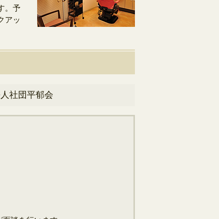
す。予
クアッ
法人社団平郁会
）