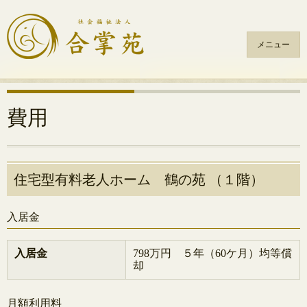
メニュー
コ
ン
テ
費用
ン
ツ
へ
ス
住宅型有料老人ホーム 鶴の苑 （１階）
キ
ッ
入居金
プ
入居金
798万円 ５年（60ケ月）均等償
却
月額利用料