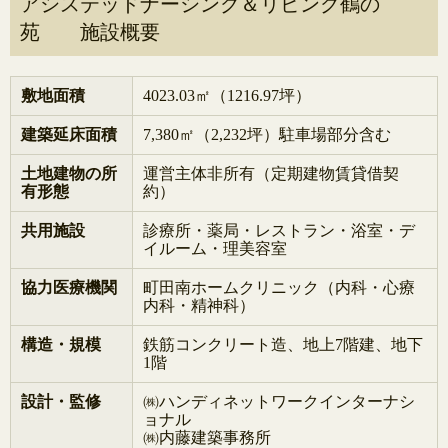
アシステッドナーシング＆リビング鶴の
苑 施設概要
敷地面積
4023.03㎡（1216.97坪）
建築延床面積
7,380㎡（2,232坪）駐車場部分含む
土地建物の所
運営主体非所有（定期建物賃貸借契
有形態
約）
共用施設
診療所・薬局・レストラン・浴室・デ
イルーム・理美容室
協力医療機関
町田南ホームクリニック（内科・心療
内科・精神科）
構造・規模
鉄筋コンクリート造、地上7階建、地下
1階
設計・監修
㈱ハンディネットワークインターナシ
ョナル
㈱内藤建築事務所