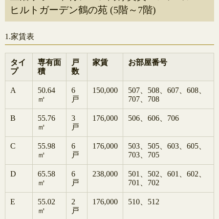
ヒルトガーデン鶴の苑 (5階～7階)
1.家賃表
タイ
専有面
戸
家賃
お部屋番号
プ
積
数
A
50.64
6
150,000
507、508、607、608、
㎡
戸
707、708
B
55.76
3
176,000
506、606、706
㎡
戸
C
55.98
6
176,000
503、505、603、605、
㎡
戸
703、705
D
65.58
6
238,000
501、502、601、602、
㎡
戸
701、702
E
55.02
2
176,000
510、512
㎡
戸