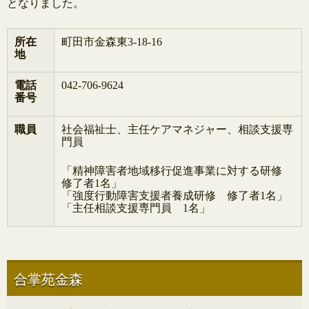
となりました。
所在
町田市金森東3-18-16
地
電話
042-706-9624
番号
職員
社会福祉士、主任ケアマネジャー、相談支援専
門員
「精神
障害
者
地域移行促進事業に対する研修
修了
者
1名」
「強度行動
障害
支援
者
養成研修 修了
者
1名」
「主任相談支援専門員 1名」
合掌苑金森