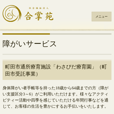
メニュー
コ
ン
テ
障がいサービス
ン
ツ
へ
ス
町田市通所療育施設「わさびだ療育園」（町
キ
田市受託事業）
ッ
プ
身体障がい者手帳等を持った18歳から64歳までの方（障が
い支援区分3～6）がご利用いただけます。様々なアクティ
ビティー活動や四季を感じていただける年間行事などを通
じて、お客様の生活を豊かにするお手伝いをいたします。