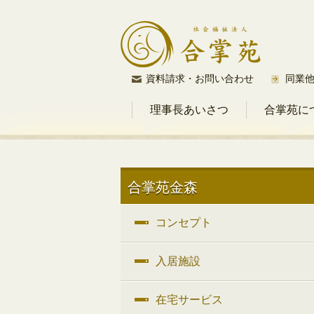
コ
資料請求・お問い合わせ
同業
ン
理事長あいさつ
合掌苑に
テ
ン
ツ
へ
ス
合掌苑金森
キ
ッ
コンセプト
プ
入居施設
在宅サービス