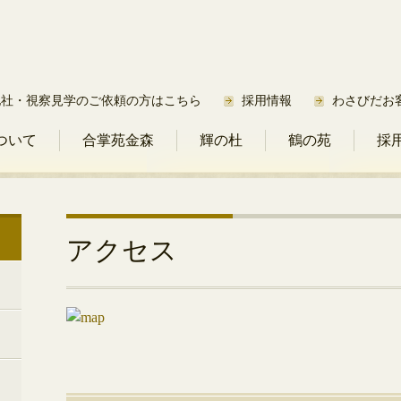
他社・視察見学のご依頼の方はこちら
採用情報
わさびだお
ついて
合掌苑金森
輝の杜
鶴の苑
採
アクセス