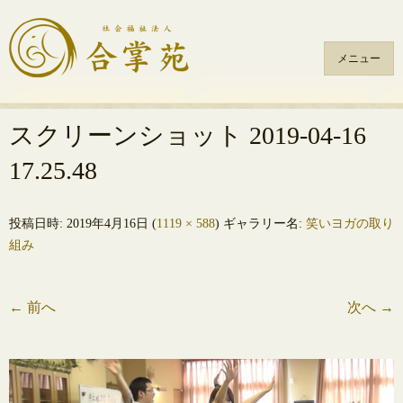
メニュー
コ
ン
スクリーンショット 2019-04-16
テ
17.25.48
ン
ツ
へ
投稿日時:
2019年4月16日
(
1119 × 588
) ギャラリー名:
笑いヨガの取り
ス
組み
キ
ッ
プ
←
前へ
次へ
→