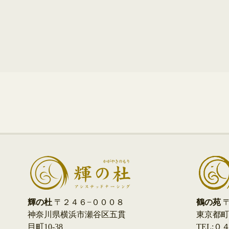
鶴の苑
〒
輝の杜
〒２４６−０００８
東京都町田
神奈川県横浜市瀬谷区五貫
TEL:
目町10-38