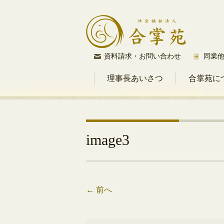
コ
資料請求・お問い合わせ
同業
ン
理事長あいさつ
合掌苑に
テ
ン
ツ
へ
ス
image3
キ
ッ
プ
←
前へ