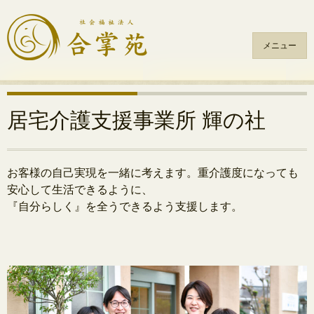
メニュー
コ
ン
テ
居宅介護支援事業所 輝の社
ン
ツ
へ
お客様の自己実現を一緒に考えます。重介護度になっても
ス
安心して生活できるように、
キ
『自分らしく』を全うできるよう支援します。
ッ
プ