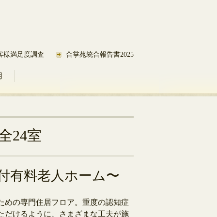
客様満足度調査
合掌苑統合報告書2025
用
全24室
付有料老人ホーム〜
ための専門住居フロア。重度の認知症
ただけるように、さまざまな工夫が施