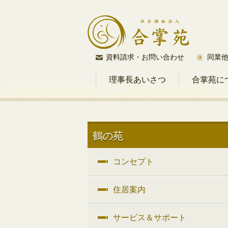
コ
資料請求・お問い合わせ
同業
ン
理事長あいさつ
合掌苑に
テ
ン
ツ
へ
ス
鶴の苑
キ
ッ
コンセプト
プ
住居案内
サービス＆サポート