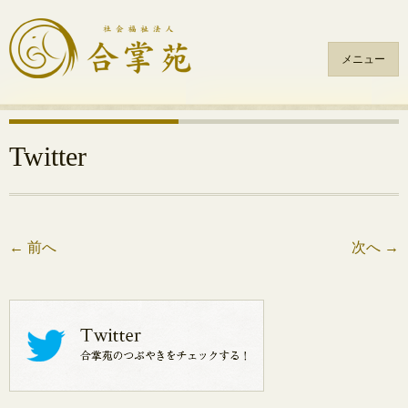
メニュー
コ
ン
テ
Twitter
ン
ツ
へ
ス
←
前へ
次へ
→
キ
ッ
プ