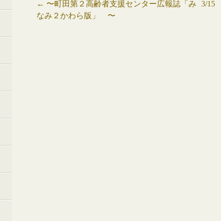
投
←
〜町田第２高齢者支援センター広報誌「み
3/
なみ２かわら版」 〜
稿
ナ
ビ
ゲ
ー
シ
ョ
ン