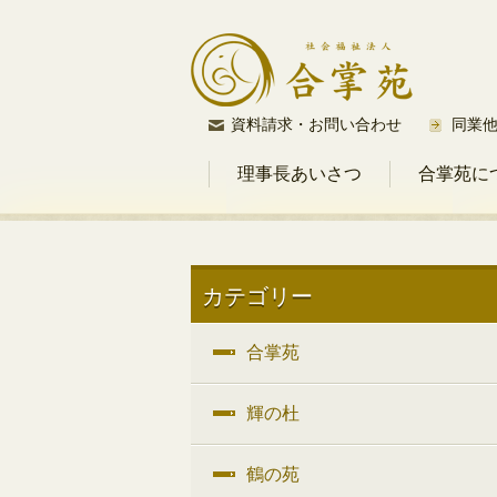
コ
資料請求・お問い合わせ
同業
ン
理事長あいさつ
合掌苑に
テ
ン
ツ
へ
ス
カテゴリー
キ
ッ
合掌苑
プ
輝の杜
鶴の苑