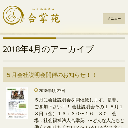
メニュー
コ
ン
テ
2018年4月
のアーカイブ
ン
ツ
へ
ス
５月会社説明会開催のお知らせ！！
キ
ッ
2018年4月27日
プ
５月に会社説明会を開催致します。是非、
ご参加下さい！！ 会社説明会その１ ５月１
８日（金）１３：３０〜１６：３０ 会
場：社会福祉法人合掌苑 〜どんな人たちと
働くか知りたくない？〜 いろいろなスタッ