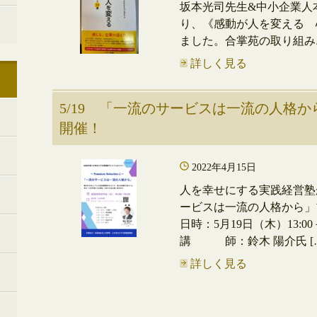
坂本光司先生&中小企業人
り、《感動が人を変える 
ました。合掌苑の取り組み
詳しく見る
5/19 「一流のサービスは一流の人格
開催！
2022年4月15日
人を幸せにする実践経営塾
ービスは一流の人格から」
日時：5月19日（木）13:00
講 師：鈴木 陽介氏 [
詳しく見る