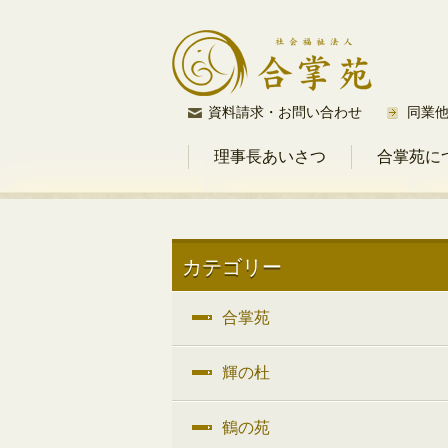
コ
資料請求・お問い合わせ
同業
ン
理事長あいさつ
合掌苑に
テ
ン
ツ
へ
ス
カテゴリー
キ
ッ
合掌苑
プ
輝の杜
鶴の苑