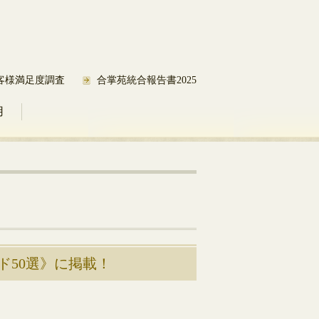
客様満足度調査
合掌苑統合報告書2025
用
ド50選》に掲載！