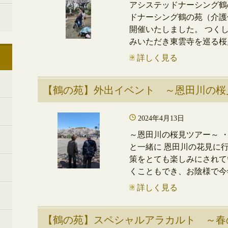
アシステッドナーシング鶴
ドナーシング鶴の苑（介護
開催いたしました。 つく
みいただき東雲寺を巡る桜見
詳しく見る
【鶴の苑】外出イベント ～恩田川の桜
2024年4月13日
～恩田川の桜見ツアー～ 
と一緒に 恩田川の花見に
策をとても楽しみにされて
くこともでき、お陰様で今年
詳しく見る
【鶴の苑】スペシャルアラカルト ～春