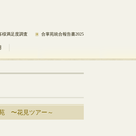
客様満足度調査
合掌苑統合報告書2025
用
苑 〜花見ツアー～