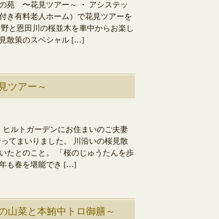
の苑 〜花見ツアー～ ・ アシステッ
付き有料老人ホーム）で花見ツアーを
し野と恩田川の桜並木を車中からお楽し
散策のスペシャル […]
見ツアー～
・ ヒルトガーデンにお住まいのご夫妻
行ってまいりました。 川沿いの桜見散
いたとのこと。 「桜のじゅうたんを歩
も春を堪能でき […]
の山菜と本鮪中トロ御膳～