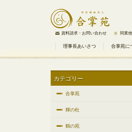
コ
資料請求・お問い合わせ
同業
ン
理事長あいさつ
合掌苑に
テ
ン
ツ
へ
ス
カテゴリー
キ
ッ
合掌苑
プ
輝の杜
鶴の苑