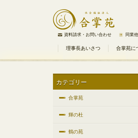
コ
資料請求・お問い合わせ
同業
ン
理事長あいさつ
合掌苑に
テ
ン
ツ
へ
ス
カテゴリー
キ
ッ
合掌苑
プ
輝の杜
鶴の苑