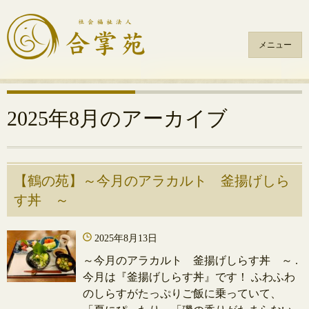
メニュー
コ
ン
テ
2025年8月
のアーカイブ
ン
ツ
へ
ス
【鶴の苑】～今月のアラカルト 釜揚げしら
キ
す丼 ～
ッ
プ
2025年8月13日
～今月のアラカルト 釜揚げしらす丼 ～ .
今月は『釜揚げしらす丼』です！ ふわふわ
のしらすがたっぷりご飯に乗っていて、