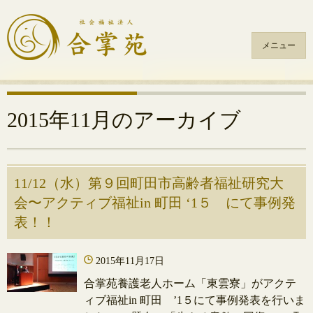
メニュー
コ
ン
テ
2015年11月
のアーカイブ
ン
ツ
へ
ス
11/12（水）第９回町田市高齢者福祉研究大
キ
会〜アクティブ福祉in 町田 ‘1５ にて事例発
ッ
表！！
プ
2015年11月17日
合掌苑養護老人ホーム「東雲寮」がアクテ
ィブ福祉in 町田 ’1５にて事例発表を行いま