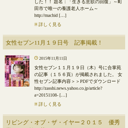
した！！ 題名：「生きる意欲の回復」～町
田市で唯一の養護老人ホーム～
http://machid […]
詳しく見る
女性セブン11月１９日号 記事掲載！
2015年11月11日
女性セブン１１月１９日（木）号に合掌苑
の記事（１５６頁）が掲載されました。 女
性セブン記事内容＞＞PDFでダウンロード
http://zasshi.news.yahoo.co.jp/article?
a=20151108- […]
詳しく見る
リビング・オブ・ザ・イヤー２０１５ 優秀