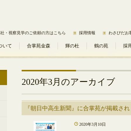
他社・視察見学のご依頼の方はこちら
採用情報
わさびだお
ついて
合掌苑金森
輝の杜
鶴の苑
採
2020年3月
のアーカイブ
『朝日中高生新聞』に合掌苑が掲載され
2020年3月10日