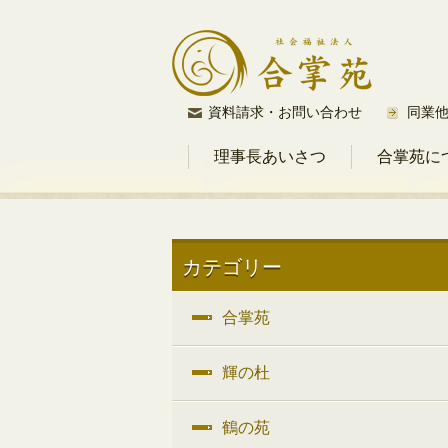
コ
資料請求・お問い合わせ
同業
ン
理事長あいさつ
合掌苑に
テ
ン
ツ
へ
ス
カテゴリー
キ
ッ
合掌苑
プ
輝の杜
鶴の苑