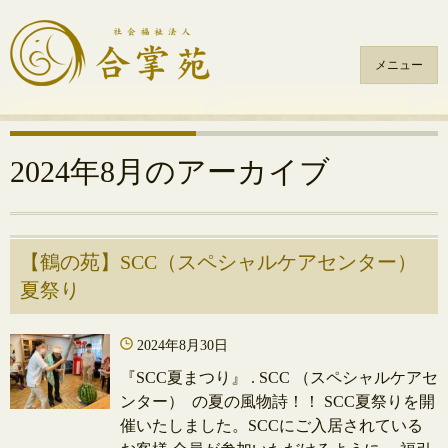
メニュー
コ
ン
テ
2024年8月
のアーカイブ
ン
ツ
へ
ス
【鶴の苑】SCC（スペシャルケアセンター）
キ
夏祭り
ッ
プ
2024年8月30日
『SCC夏まつり』 . SCC （スペシャルケアセ
ンター） の夏の風物詩！！ SCC夏祭りを開
催いたしました。SCCにご入居されている