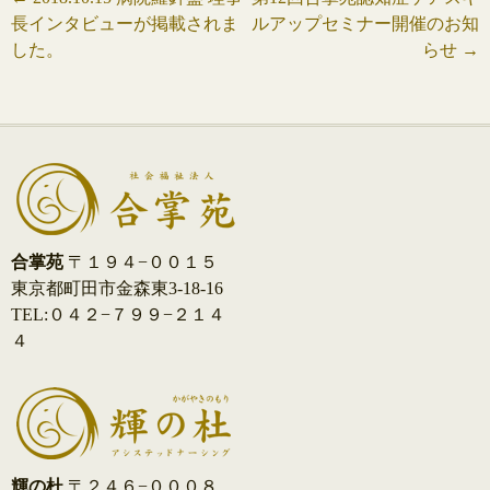
投
長インタビューが掲載されま
ルアップセミナー開催のお知
稿
した。
らせ
→
ナ
ビ
ゲ
ー
シ
合掌苑
〒１９４−００１５
東京都町田市金森東3-18-16
ョ
TEL:０４２−７９９−２１４
ン
４
輝の杜
〒２４６−０００８