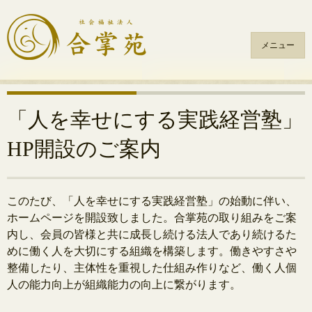
メニュー
コ
ン
テ
「人を幸せにする実践経営塾」
ン
HP開設のご案内
ツ
へ
ス
キ
このたび、「人を幸せにする実践経営塾」の始動に伴い、
ッ
ホームページを開設致しました。合掌苑の取り組みをご案
プ
内し、会員の皆様と共に成長し続ける法人であり続けるた
めに働く人を大切にする組織を構築します。働きやすさや
整備したり、主体性を重視した仕組み作りなど、働く人個
人の能力向上が組織能力の向上に繋がります。