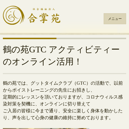
メニュー
コ
ン
テ
鶴の苑GTC アクティビティー
ン
のオンライン活用！
ツ
へ
ス
キ
鶴の苑では、グットタイムクラブ（GTC）の活動で、以前
ッ
からボイストレーニングの先生にお招きし、
プ
定期的にレッスンを頂いておりますが、コロナウィルス感
染対策を契機に、オンラインに切り替えて
ご入居の皆様に今まで通り、安全に楽しく身体を動かした
り、声を出して心身の健康の維持に努めております。