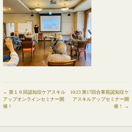
投
←
第１６回認知症ケアスキル
10/23 第17回合掌苑認知症ケ
アップオンラインセミナー開
アスキルアップセミナー開
稿
催！
催！
→
ナ
ビ