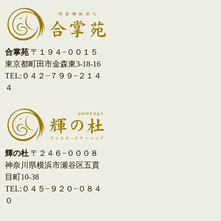
ゲ
ー
シ
合掌苑
〒１９４−００１５
東京都町田市金森東3-18-16
ョ
TEL:０４２−７９９−２１４
ン
４
輝の杜
〒２４６−０００８
神奈川県横浜市瀬谷区五貫
目町10-38
TEL:０４５−９２０−０８４
０