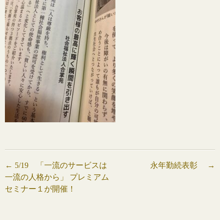
投
←
5/19 「一流のサービスは
永年勤続表彰
→
一流の人格から」 プレミアム
稿
セミナー１が開催！
ナ