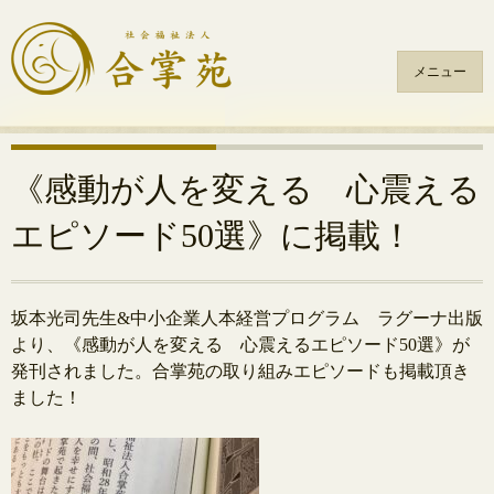
メニュー
コ
ン
テ
《感動が人を変える 心震える
ン
エピソード50選》に掲載！
ツ
へ
ス
キ
坂本光司先生&中小企業人本経営プログラム ラグーナ出版
ッ
より、《感動が人を変える 心震えるエピソード50選》が
プ
発刊されました。合掌苑の取り組みエピソードも掲載頂き
ました！