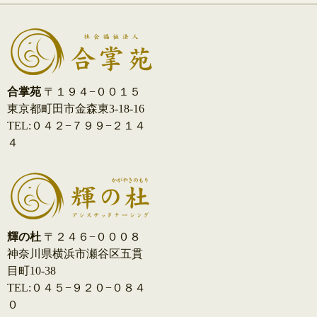
ビ
ゲ
ー
シ
合掌苑
〒１９４−００１５
東京都町田市金森東3-18-16
ョ
TEL:０４２−７９９−２１４
ン
４
輝の杜
〒２４６−０００８
神奈川県横浜市瀬谷区五貫
目町10-38
TEL:０４５−９２０−０８４
０