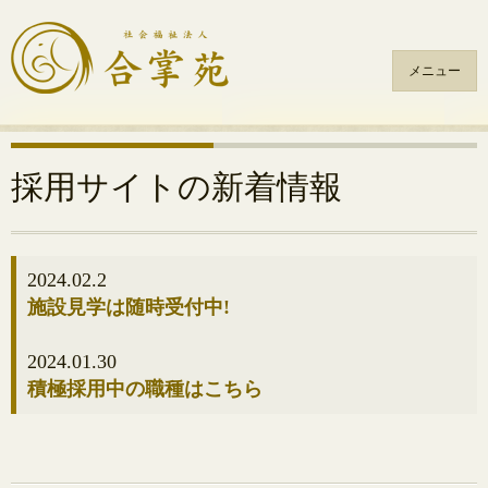
メニュー
コ
ン
テ
採用サイトの新着情報
ン
ツ
へ
ス
2024.02.2
キ
施設見学は随時受付中!
ッ
プ
2024.01.30
積極採用中の職種はこちら