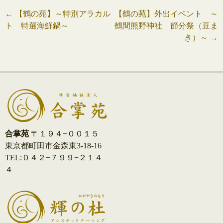
投
←
【鶴の苑】～特別アラカル
【鶴の苑】外出イベント ～
ト 特選海鮮鍋～
鶴間熊野神社 節分祭（豆ま
稿
き）～
→
ナ
ビ
ゲ
ー
シ
合掌苑
〒１９４−００１５
東京都町田市金森東3-18-16
ョ
TEL:０４２−７９９−２１４
ン
４