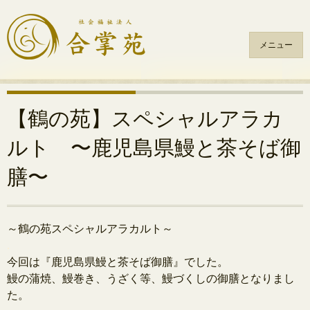
メニュー
コ
ン
テ
【鶴の苑】スペシャルアラカ
ン
ルト 〜鹿児島県鰻と茶そば御
ツ
へ
膳〜
ス
キ
ッ
プ
～鶴の苑スペシャルアラカルト～
.
今回は『鹿児島県鰻と茶そば御膳』でした。
鰻の蒲焼、鰻巻き、うざく等、鰻づくしの御膳となりまし
た。