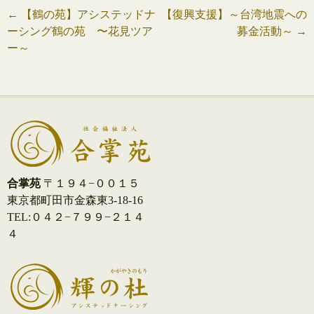
投
←
【鶴の苑】アシステッドナ
【復興支援】～台湾地震への
ーシング鶴の苑 〜花見ツア
募金活動～
→
稿
ー～
ナ
ビ
ゲ
ー
シ
合掌苑
〒１９４−００１５
東京都町田市金森東3-18-16
ョ
TEL:０４２−７９９−２１４
ン
４