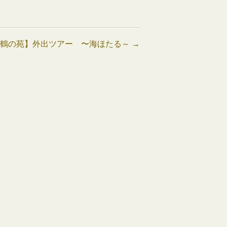
【鶴の苑】外出ツアー 〜海ほたる～
→