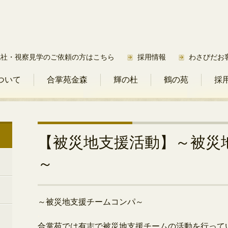
他社・視察見学のご依頼の方はこちら
採用情報
わさびだお
ついて
合掌苑金森
輝の杜
鶴の苑
採
【被災地支援活動】～被災
～
～被災地支援チームコンパ～
.
合掌苑では有志で被災地支援チームの活動を行って