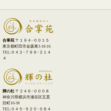
ナ
ビ
ゲ
ー
合掌苑
〒１９４−００１５
シ
東京都町田市金森東3-18-16
TEL:０４２−７９９−２１４
ョ
４
ン
輝の杜
〒２４６−０００８
神奈川県横浜市瀬谷区五貫
目町10-38
TEL:０４５−９２０−０８４