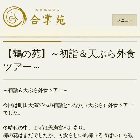
メニュー
コ
ン
テ
【鶴の苑】～初詣＆天ぷら外食
ン
ツアー～
ツ
へ
ス
キ
～初詣＆天ぷら外食ツアー～
ッ
.
プ
今回は町田天満宮への初詣とつな八（天ぷら）外食ツアー
でした。
.
冬晴れの中、まずは天満宮へお参り。
梅の花はまだでしたが、可愛らしい蝋梅（ろうばい）
を観