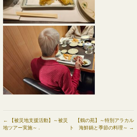
投
←
【被災地支援活動】～被災
【鶴の苑】～特別アラカル
地ツアー実施～ .
ト 海鮮鍋と季節の料理～
→
稿