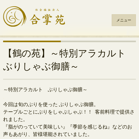
メニュー
コ
ン
テ
【鶴の苑】～特別アラカルト
ン
ぶりしゃぶ御膳～
ツ
へ
ス
キ
～特別アラカルト ぶりしゃぶ御膳～
ッ
.
プ
今回は旬のぶりを使った ぶりしゃぶ御膳。
テーブルごとにぶりをしゃぶしゃぶ！！
客前料理で提供さ
れました。
『脂がのっていて美味しい』『季節を感じるね』
などのお
声もあがり、皆様堪能されていました。