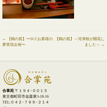
投
←
【鶴の苑】〜SCCお客様の
【鶴の苑】～河津桜が開花し
夢実現企画〜
ました～
→
稿
ナ
ビ
ゲ
ー
合掌苑
〒１９４−００１５
シ
東京都町田市金森東3-18-16
TEL:０４２−７９９−２１４
ョ