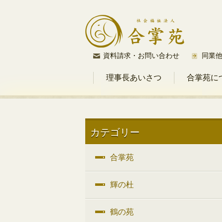
コ
資料請求・お問い合わせ
同業
ン
理事長あいさつ
合掌苑に
テ
ン
ツ
へ
ス
カテゴリー
キ
ッ
合掌苑
プ
輝の杜
鶴の苑