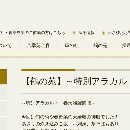
他社・視察見学のご依頼の方はこちら
採用情報
わさびだお
ついて
合掌苑金森
輝の杜
鶴の苑
採
【鶴の苑】～特別アラカル
～特別アラカルト 春天婦羅御膳～
.
今回は旬の筍や春野菜の天婦羅の御膳でした！
あさりの炊き込みご飯、お刺身、茶そばもあり、