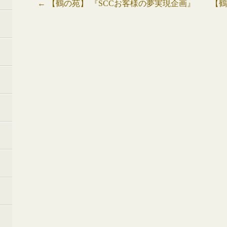
投
←
【鶴の苑】 『SCCお客様の夢実現企画』
【
稿
ナ
ビ
ゲ
ー
シ
ョ
ン