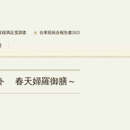
客様満足度調査
合掌苑統合報告書2025
用
ト 春天婦羅御膳～