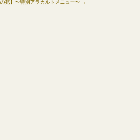
鶴の苑】〜特別アラカルトメニュー〜
→