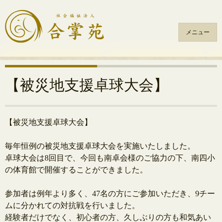
メニュー
コ
ン
テ
【被災地支援卓球大会】
ン
ツ
へ
【被災地支援卓球大会】
ス
.
キ
毎年恒例の被災地支援卓球大会を実施いたしました。
ッ
卓球大会は8回目で、今回も南卓会様のご協力の下、
南四小
プ
の体育館で開催することができました。
.
参加者は例年より多く、47名の方にご参加いただき、
9チー
ムに分かれての対抗戦を行いました。
経験者だけでなく、初心者の方、
久しぶりの方も和気あい