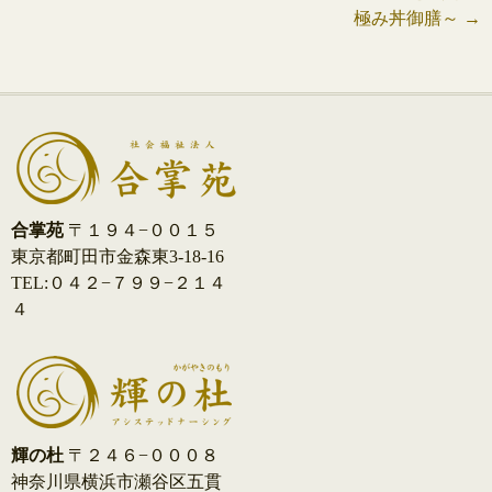
稿
極み丼御膳～
→
ナ
ビ
ゲ
ー
シ
合掌苑
〒１９４−００１５
東京都町田市金森東3-18-16
ョ
TEL:０４２−７９９−２１４
ン
４
輝の杜
〒２４６−０００８
神奈川県横浜市瀬谷区五貫