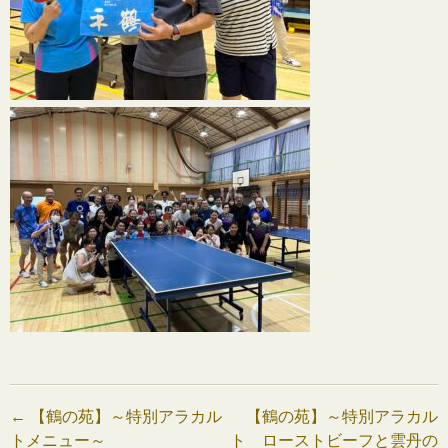
投
←
【鶴の苑】～特別アラカル
【鶴の苑】～特別アラカル
トメニュー～
ト ローストビーフと雲丹の