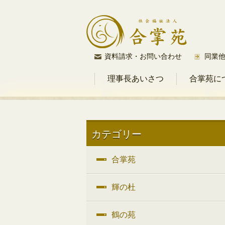
コ
資料請求・お問い合わせ
同業
ン
理事長あいさつ
合掌苑に
テ
ン
ツ
へ
ス
カテゴリー
キ
ッ
合掌苑
プ
輝の杜
鶴の苑