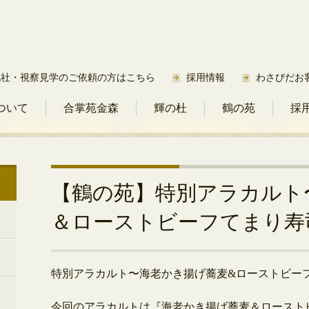
他社・視察見学のご依頼の方はこちら
採用情報
わさびだお
ついて
合掌苑金森
輝の杜
鶴の苑
採
【鶴の苑】特別アラカルト
＆ローストビーフてまり寿
特別アラカルト〜海老かき揚げ蕎麦&ローストビー
.
今回のアラカルトは『海老かき揚げ蕎麦＆
ロースト