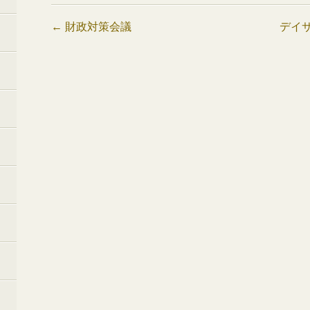
投
←
財政対策会議
デイ
稿
ナ
ビ
ゲ
ー
シ
ョ
ン