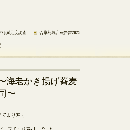
客様満足度調査
合掌苑統合報告書2025
用
〜海老かき揚げ蕎麦
司〜
フてまり寿司
ビーフてまり寿司』でした。