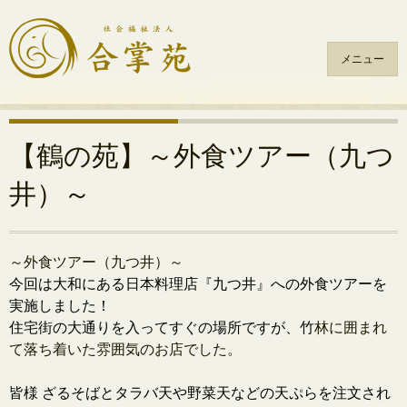
メニュー
コ
ン
テ
【鶴の苑】～外食ツアー（九つ
ン
井）～
ツ
へ
ス
キ
～外食ツアー（九つ井）～
ッ
今回は大和にある日本料理店『九つ井』への外食ツアーを
プ
実施しま
した！
住宅街の大通りを入ってすぐの場所ですが、
竹
林に囲まれ
て落ち着いた雰囲気のお店でした。
.
皆様 ざるそばとタラバ天や野菜天などの天ぷらを注文され