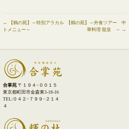
投
←
【鶴の苑】～特別アラカル
【鶴の苑】～外食ツアー 中
トメニュー～
華料理 龍皇 ～
→
稿
ナ
ビ
ゲ
ー
合掌苑
〒１９４−００１５
シ
東京都町田市金森東3-18-16
TEL:０４２−７９９−２１４
ョ
４
ン