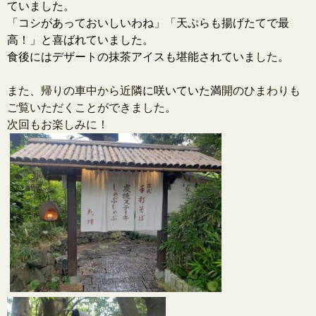
ていました。
「コシがあっておいしいわね」「天ぷらも揚げたてで最
高！」
と喜ばれていました。
食後にはデザートの抹茶アイスも堪能されていま
した。
.
また、帰りの車中から近隣
に咲いていた満
開のひまわりも
ご覧いた
だくことができました。
次回もお楽しみに！
.